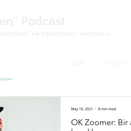
en" Podcast
şünmeyi ve öğrenmeyi seviyoruz
BLOG
PODCAST
Toplum
May 10, 2021
8 min read
OK Zoomer: Bir 