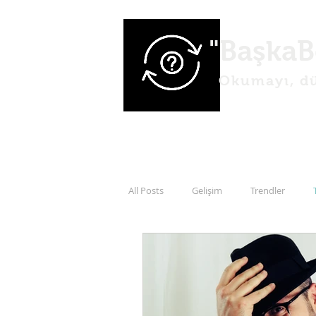
"BaşkaB
Okumayı, dü
All Posts
Gelişim
Trendler