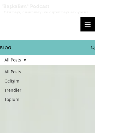
"BaşkaBen" Podcast
Okumayı, düşünmeyi ve öğrenmeyi seviyoruz
BLOG
All Posts
All Posts
Gelişim
Trendler
Toplum