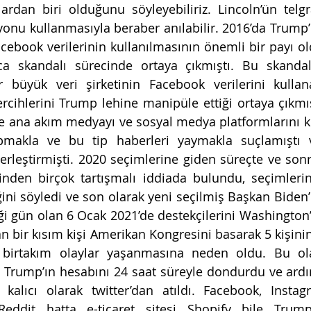
rdan biri olduğunu söyleyebiliriz. Lincoln’ün telgra
yonu kullanmasıyla beraber anılabilir. 2016’da Trump’ı
cebook verilerinin kullanılmasının önemli bir payı o
ca skandalı sürecinde ortaya çıkmıştı. Bu skanda
ir büyük veri şirketinin Facebook verilerini kulla
rcihlerini Trump lehine manipüle ettiği ortaya çıkmı
e ana akım medyayı ve sosyal medya platformlarını ke
pmakla ve bu tip haberleri yaymakla suçlamıştı
rleştirmişti. 2020 seçimlerine giden süreçte ve sonr
nden birçok tartışmalı iddiada bulundu, seçimlerin 
ni söyledi ve son olarak yeni seçilmiş Başkan Biden’ı
ği gün olan 6 Ocak 2021’de destekçilerini Washington
an bir kısım kişi Amerikan Kongresini basarak 5 kişini
ı birtakım olaylar yaşanmasına neden oldu. Bu olay
 Trump’ın hesabını 24 saat süreyle dondurdu ve ardı
kalıcı olarak twitter’dan atıldı. Facebook, Instag
Reddit hatta e-ticaret sitesi Shopify bile Tru