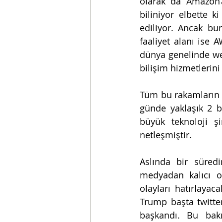
olarak da Amazon’a
biliniyor elbette 
ediliyor. Ancak bu
faaliyet alanı ise 
dünya genelinde web
bilişim hizmetlerini
Tüm bu rakamların ü
günde yaklaşık 2 bu
büyük teknoloji ş
netleşmiştir. 
Aslında bir süred
medyadan kalıcı ol
olayları hatırlayac
Trump başta twitte
başkandı. Bu bakı