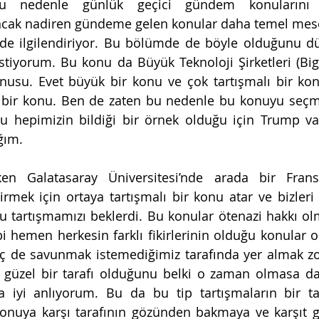
Bu nedenle günlük geçici gündem konularını 
ak nadiren gündeme gelen konular daha temel mesel
 de ilgilendiriyor. Bu bölümde de böyle olduğunu d
tiyorum. Bu konu da Büyük Teknoloji Şirketleri (Big
usu. Evet büyük bir konu ve çok tartışmalı bir konu
bir konu. Ben de zaten bu nedenle bu konuyu seçme
hepimizin bildiği bir örnek olduğu için Trump vak
ğım.
ken Galatasaray Üniversitesi’nde arada bir Fransı
irmek için ortaya tartışmalı bir konu atar ve bizleri 
u tartışmamızı beklerdi. Bu konular ötenazi hakkı olma
ibi hemen herkesin farklı fikirlerinin olduğu konular 
ç de savunmak istemediğimiz tarafında yer almak zor
güzel bir tarafı olduğunu belki o zaman olmasa da
iyi anlıyorum. Bu da bu tip tartışmaların bir tar
onuya karşı tarafının gözünden bakmaya ve karşıt g