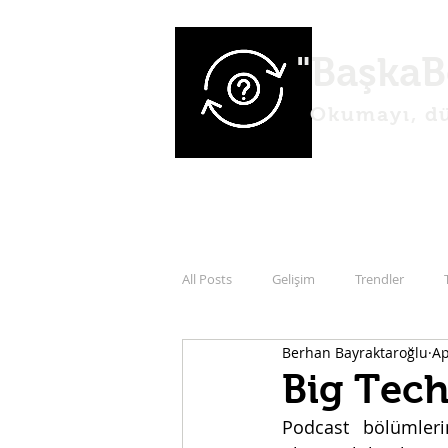
"BaşkaB
Okumayı, dü
All Posts
Gelişim
Trendler
Berhan Bayraktaroğlu
Ap
Big Tech
Podcast bölümleri