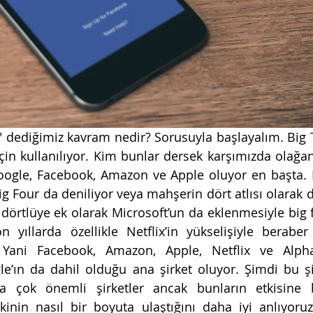
" dediğimiz kavram nedir? Sorusuyla başlayalım. Big T
 için kullanılıyor. Kim bunlar dersek karşımızda olağan
Google, Facebook, Amazon ve Apple oluyor en başta. 
Big Four da deniliyor veya mahşerin dört atlısı olarak
 dörtlüye ek olarak Microsoft’un da eklenmesiyle big fiv
n yıllarda özellikle Netflix’in yükselişiyle berabe
. Yani Facebook, Amazon, Apple, Netflix ve Alpha
e’ın da dahil olduğu ana şirket oluyor. Şimdi bu şir
a çok önemli şirketler ancak bunların etkisine bi
inin nasıl bir boyuta ulaştığını daha iyi anlıyoruz