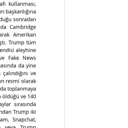
fı kullanması, 
n başkanlığına 
lduğu sonradan 
lda Cambridge 
narak Amerikan 
ştı. Trump tüm 
ndisi aleyhine 
 ve Fake News 
asında da yine 
çalındığını ve 
n resmi olarak 
’da toplanmaya 
n öldüğü ve 140 
lar sırasında 
ndan Trump iki 
ram, Snapchat, 
mp veya Trump 