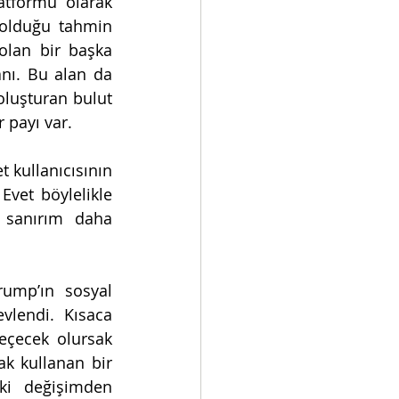
tformu olarak 
olduğu tahmin 
olan bir başka 
nı. Bu alan da 
oluşturan bulut 
 payı var. 
kullanıcısının 
vet böylelikle 
 sanırım daha 
ump’ın sosyal 
lendi. Kısaca 
eçecek olursak 
k kullanan bir 
ki değişimden 