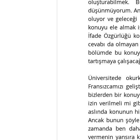
oluşturabilmek. 
düşünmüyorum. Anc
oluyor ve geleceği
konuyu ele almak is
İfade Özgürlüğü kon
cevabı da olmayan 
bölümde bu konuyu 
tartışmaya çalışaca
Üniversitede okur
Fransızcamızı gelişt
bizlerden bir konuy
izin verilmeli mi g
aslında konunun hi
Ancak bunun şöyle 
zamanda ben daha 
vermenin yansıra k