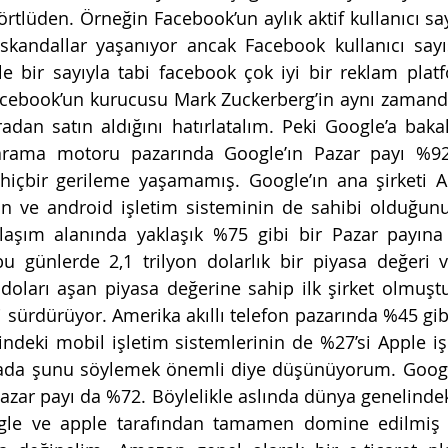
tlüden. Örneğin Facebook’un aylık aktif kullanıcı sayı
i skandallar yaşanıyor ancak Facebook kullanıcı sayıs
 bir sayıyla tabi facebook çok iyi bir reklam platfo
cebook’un kurucusu Mark Zuckerberg’in aynı zamanda
dan satın aldığını hatırlatalım. Peki Google’a bakal
rama motoru pazarında Google’ın Pazar payı %92
içbir gerileme yaşamamış. Google’ın ana şirketi Al
 ve android işletim sisteminin de sahibi olduğunu 
aşım alanında yaklaşık %75 gibi bir Pazar payına s
bu günlerde 2,1 trilyon dolarlık bir piyasa değeri 
 doları aşan piyasa değerine sahip ilk şirket olmuş
ürdürüyor. Amerika akıllı telefon pazarında %45 gibi 
ndeki mobil işletim sistemlerinin de %27’si Apple işl
tada şunu söylemek önemli diye düşünüyorum. Google
pazar payı da %72. Böylelikle aslında dünya genelindek
ogle ve apple tarafından tamamen domine edilmiş