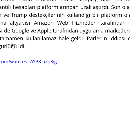
antılı hesapları platformlarından uzaklaştırdı. Son olar
n ve Trump destekçilerinin kullandığı bir platform ola
ma altyapısı Amazon Web Hizmetleri tarafından ip
 de Google ve Apple tarafından uygulama marketlerind
amamen kullanılamaz hale geldi. Parler’in iddiası d
ürlüğü idi.
.com/watch?v=AYP8-oxq8ig