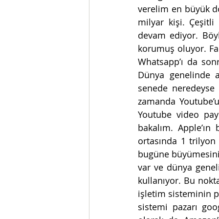
verelim en büyük dör
milyar kişi. Çeşitl
devam ediyor. Böyle
korumuş oluyor. Fa
Whatsapp’ı da sonra
Dünya genelinde a
senede neredeyse h
zamanda Youtube’un
Youtube video payl
bakalım. Apple’ın 
ortasında 1 trilyon
bugüne büyümesini s
var ve dünya geneli
kullanıyor. Bu nok
işletim sisteminin 
sistemi pazarı go