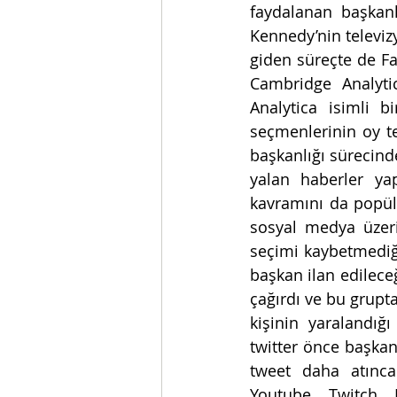
faydalanan başkanla
Kennedy’nin televiz
giden süreçte de Fa
Cambridge Analyti
Analytica isimli b
seçmenlerinin oy te
başkanlığı sürecind
yalan haberler ya
kavramını da popüle
sosyal medya üzeri
seçimi kaybetmediği
başkan ilan edilece
çağırdı ve bu grupt
kişinin yaralandığ
twitter önce başkan
tweet daha atınca 
Youtube, Twitch, 