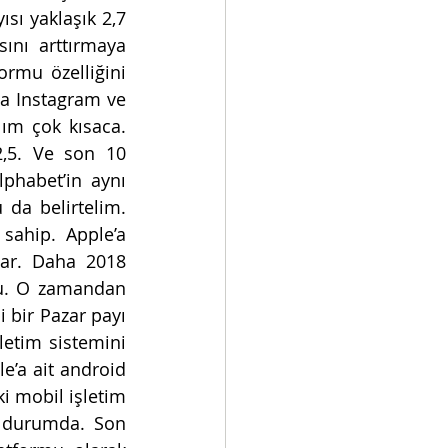
sı yaklaşık 2,7 
ını arttırmaya 
rmu özelliğini 
 Instagram ve 
ım çok kısaca. 
,5. Ve son 10 
phabet’in aynı 
da belirtelim. 
ahip. Apple’a 
var. Daha 2018 
tu. O zamandan 
bir Pazar payı 
etim sistemini 
’a ait android 
i mobil işletim 
 durumda. Son 