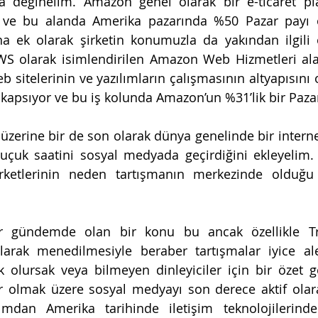
 değinelim. Amazon genel olarak bir e-ticaret pla
ki ve bu alanda Amerika pazarında %50 Pazar payı 
na ek olarak şirketin konumuzla da yakından ilgili 
AWS olarak isimlendirilen Amazon Web Hizmetleri ala
 sitelerinin ve yazılımların çalışmasının altyapısını 
 kapsıyor ve bu iş kolunda Amazon’un %31’lik bir Pazar
zerine bir de son olarak dünya genelinde bir internet 
çuk saatini sosyal medyada geçirdiğini ekleyelim. E
irketlerinin neden tartışmanın merkezinde olduğu
ir gündemde olan bir konu bu ancak özellikle Tr
arak menedilmesiyle beraber tartışmalar iyice alev
ak olursak veya bilmeyen dinleyiciler için bir özet g
r olmak üzere sosyal medyayı son derece aktif olara
mdan Amerika tarihinde iletişim teknolojilerinde