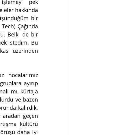
işlemeyi pek 
eler hakkında 
üşündüğüm bir 
 Tech) Çağında 
. Belki de bir 
k istedim. Bu 
ası üzerinden 
z hocalarımız 
gruplara ayırıp 
lı mı, kürtaja 
olurdu ve bazen 
unda kalırdık. 
 aradan geçen 
tışma kültürü 
örüşü daha iyi 