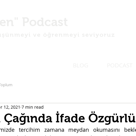
en" Podcast
şünmeyi ve öğrenmeyi seviyoruz
BLOG
PODCAST
Toplum
r 12, 2021
7 min read
 Çağında İfade Özgürl
mizde tercihim zamana meydan okumasını bekledi