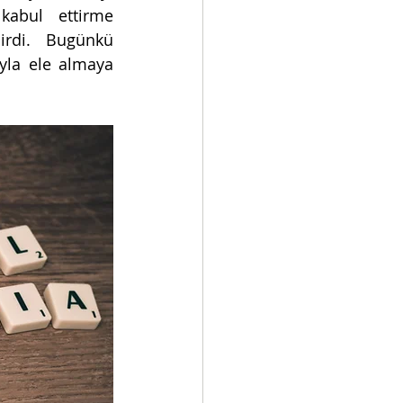
abul ettirme 
rdi. Bugünkü 
yla ele almaya 