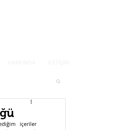
HAKKINDA
İLETİŞİM
üğü
ğim içeriler 