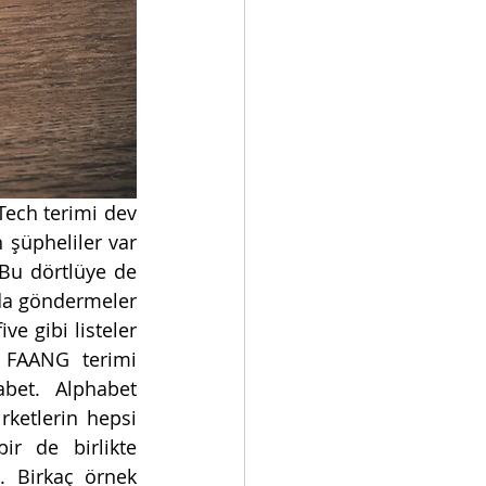
ech terimi dev 
 şüpheliler var 
Bu dörtlüye de 
 da göndermeler 
e gibi listeler 
r FAANG terimi 
bet. Alphabet 
ketlerin hepsi 
r de birlikte 
. Birkaç örnek 