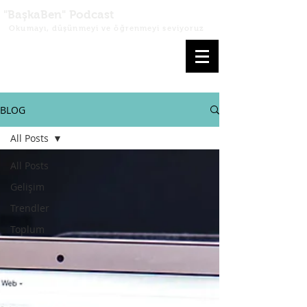
"BaşkaBen" Podcast
Okumayı, düşünmeyi ve öğrenmeyi seviyoruz
BLOG
All Posts
All Posts
Gelişim
Trendler
Toplum